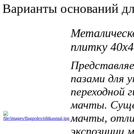
Варианты оснований д
Металическо
плитку 40x4
Представляе
пазами для 
переходной г
мачты.
Суще
мачты, отли
экспозиции 