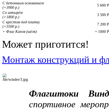
С бетонным основанием
5 600 
(+3900 р.)
Со штырём
3 500 
(+1800 р.)
С крестом под плитку
7 200 
(+5500 р.)
+ Флаг Капля (шёлк)
+ 1000 
Может приготится!
Монтаж конструкций и фл
Флагштоки Винд
спортивное меропр