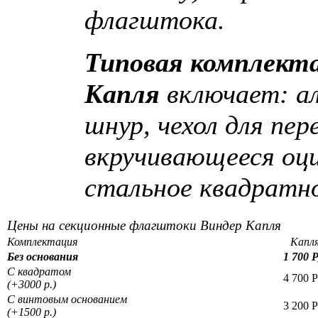
флагштока.
Типовая комплект
Капля
включает: а
шнур, чехол для пер
вкручивающееся оци
стальное квадратно
Цены
на секционные флагштоки Виндер Капля
Комплектация
Капля
Без основания
1 700 
С квадратом
4 700 
(+3000 р.)
С винтовым основанием
3 200 
(+1500 р.)